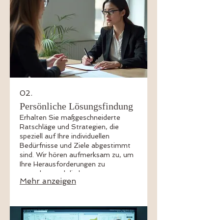
auf saubere Ausführung, sichere
Hilfestellung und die Förderung des
Vertrauens in dich und deinen
Körper.
02.
Persönliche Lösungsfindung
Erhalten Sie maßgeschneiderte
Ratschläge und Strategien, die
speziell auf Ihre individuellen
Bedürfnisse und Ziele abgestimmt
sind. Wir hören aufmerksam zu, um
Ihre Herausforderungen zu
verstehen und die beste
Mehr anzeigen
Vorgehensweise zu entwickeln.