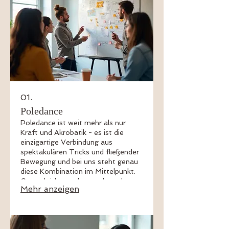
01.
Poledance
Poledance ist weit mehr als nur
Kraft und Akrobatik - es ist die
einzigartige Verbindung aus
spektakulären Tricks und fließender
Bewegung und bei uns steht genau
diese Kombination im Mittelpunkt.
Ganz gleich, wo du gerade stehst -
Mehr anzeigen
wir begleiten dich sowohl bei deinen
ersten Schritten an der Pole als
auch bei der deine Tricks auf das
nächste Level zu bringen. Wir achten