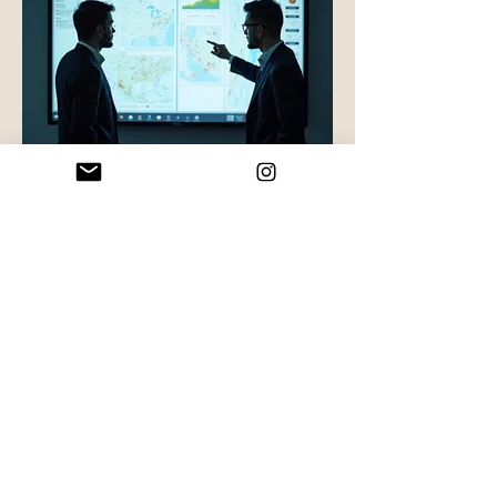
03.
Experten-Beratungspaket
Nutzen Sie unser tiefgreifendes
Fachwissen, um komplexe Probleme
zu lösen und neue Möglichkeiten zu
erschließen. Dieses Paket bietet
Ihnen einen klaren Fahrplan und
strategische Einblicke von
erfahrenen Spezialisten.
Mehr anzeigen