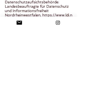
Datenschutzaufsichtsbehörde:
Landesbeauftragte für Datenschutz
und Informationsfreiheit
Nordrheinwestfalen,
https://www.ldi.n
rw.de/kontakt/ihre-beschwerde
.
7. Recht auf Datenübertragbarkeit
Für den Fall, dass die
Voraussetzungen des Art. 20 Abs. 1
DS-GVO vorliegen, steht Ihnen das
Recht zu, sich Daten, die wir auf
Grundlage Ihrer Einwilligung oder in
Erfüllung eines Vertrags
automatisiert verarbeiten, an sich
oder an Dritte aushändigen zu lassen.
Die Erfassung der Daten zur
Bereitstellung der Website und die
Speicherung der Protokolldateien
sind für den Betrieb der Internetseite
zwingend erforderlich. Sie beruhen
daher nicht auf einer Einwilligung
nach Art. 6 Abs. 1 Buchstabe a DS-
GVO oder auf einem Vertrag nach
Art. 6 Abs. 1 Buchstabe b DS-GVO,
sondern sind nach Art. 6 Abs. 1